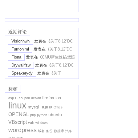
近期评论
Visionhwh
发表在《
关于8.12“DC
District Court废STEM-Extension”一案
Furrioniml
发表在《
关于8.12“DC
的个人解读
》
District Court废STEM-Extension”一案
Fiona
发表在《
CMU新生速搞驾照
的个人解读
》
Learner’s Permit攻略
》
Drywallfzw
发表在《
关于8.12“DC
District Court废STEM-Extension”一案
Speakerydy
发表在《
关于
的个人解读
》
8.12“DC District Court废STEM-
Extension”一案的个人解读
》
标签
firefox
ios
asp
C
coupon
debian
linux
nginx
mysql
Office
OPENGL
ubuntu
php
python
VBscript
wifi
windows
wordpress
域名
备份
数据库
汽车