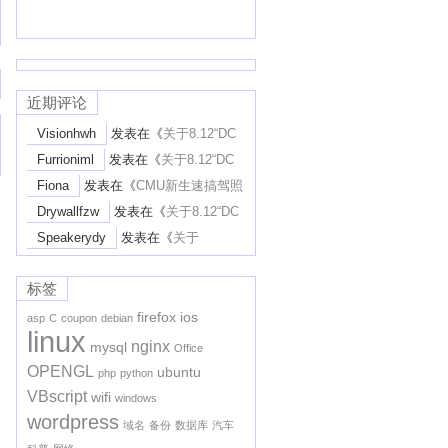
近期评论
Visionhwh
发表在《
关于8.12“DC
District Court废STEM-Extension”一案
Furrioniml
发表在《
关于8.12“DC
的个人解读
》
District Court废STEM-Extension”一案
Fiona
发表在《
CMU新生速搞驾照
的个人解读
》
Learner’s Permit攻略
》
Drywallfzw
发表在《
关于8.12“DC
District Court废STEM-Extension”一案
Speakerydy
发表在《
关于
的个人解读
》
8.12“DC District Court废STEM-
Extension”一案的个人解读
》
标签
firefox
ios
asp
C
coupon
debian
linux
nginx
mysql
Office
OPENGL
ubuntu
php
python
VBscript
wifi
windows
wordpress
域名
备份
数据库
汽车