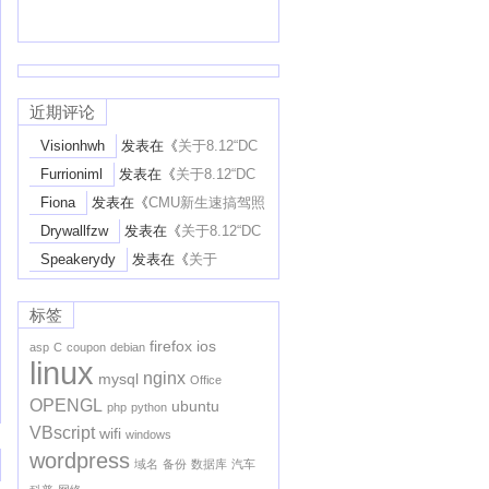
近期评论
Visionhwh
发表在《
关于8.12“DC
District Court废STEM-Extension”一案
Furrioniml
发表在《
关于8.12“DC
的个人解读
》
District Court废STEM-Extension”一案
Fiona
发表在《
CMU新生速搞驾照
的个人解读
》
Learner’s Permit攻略
》
Drywallfzw
发表在《
关于8.12“DC
District Court废STEM-Extension”一案
Speakerydy
发表在《
关于
的个人解读
》
8.12“DC District Court废STEM-
Extension”一案的个人解读
》
标签
firefox
ios
asp
C
coupon
debian
linux
nginx
mysql
Office
OPENGL
ubuntu
php
python
VBscript
wifi
windows
wordpress
域名
备份
数据库
汽车