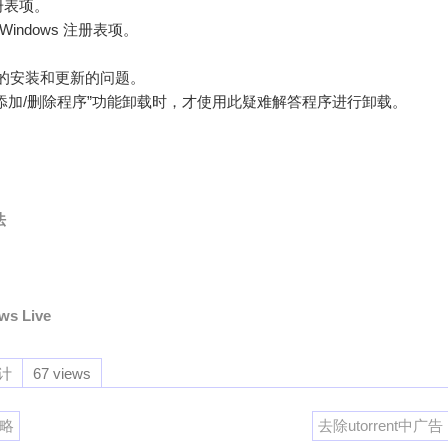
册表项。
ndows 注册表项。
的安装和更新的问题。
 的“添加/删除程序”功能卸载时，才使用此疑难解答程序进行卸载。
法
s Live
计
67 views
攻略
去除utorrent中广告