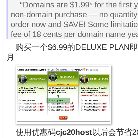
“Domains are $1.99* for the first 
non-domain purchase — no quantity l
order now and SAVE! Some limitati
fee of 18 cents per domain name yea
购买一个$6.99的DELUXE PL
月
使用优惠码
cjc20host
以后会节省20