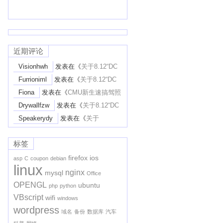
近期评论
Visionhwh
发表在《
关于8.12“DC
District Court废STEM-Extension”一案
Furrioniml
发表在《
关于8.12“DC
的个人解读
》
District Court废STEM-Extension”一案
Fiona
发表在《
CMU新生速搞驾照
的个人解读
》
Learner’s Permit攻略
》
Drywallfzw
发表在《
关于8.12“DC
District Court废STEM-Extension”一案
Speakerydy
发表在《
关于
的个人解读
》
8.12“DC District Court废STEM-
Extension”一案的个人解读
》
标签
firefox
ios
asp
C
coupon
debian
linux
nginx
mysql
Office
OPENGL
ubuntu
php
python
VBscript
wifi
windows
wordpress
域名
备份
数据库
汽车